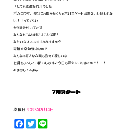
「とても素敵な六月でした」
ボカロです、毎年これ聞かなくちゃ六月スタート出来ないし終われな
い！！ってくらい
もう染み付いてます
みんなもこんな時にはこんな歌！
みたいなオススメはありますか？
最近音楽勉強中なので
みんなの好きな音楽も教えて欲しいな
七月もよろしくお願いします♪今日も元気におりますので！！！
おまちしてるよん
7月スタート
投稿日
2025年7月4日
F
T
Li