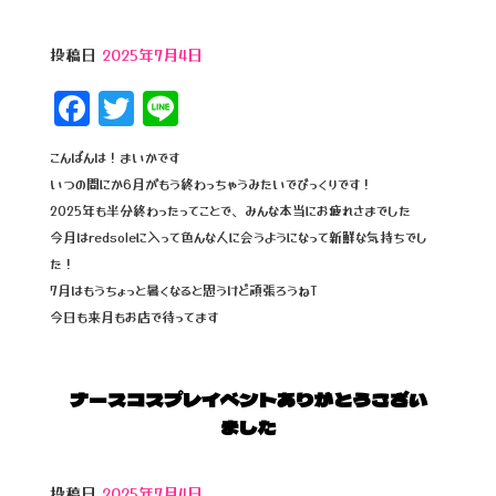
投稿日
2025年7月4日
F
T
Li
a
wi
n
こんばんは！まいかです
c
tt
e
いつの間にか6月がもう終わっちゃうみたいでびっくりです！
e
e
2025年も半分終わったってことで、みんな本当にお疲れさまでした
b
r
今月はredsoleに入って色んな人に会うようになって新鮮な気持ちでし
た！
o
7月はもうちょっと暑くなると思うけど頑張ろうねT
o
今日も来月もお店で待ってます
k
ナースコスプレイベントありがとうござい
ました
投稿日
2025年7月4日