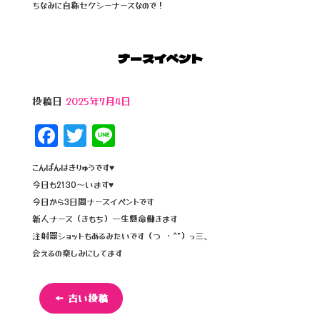
ちなみに自称セクシーナースなので！
ナースイベント
投稿日
2025年7月4日
F
T
Li
a
wi
n
こんばんはきりゅうです♥
c
tt
e
今日も21:30～います♥
e
e
今日から3日間ナースイベントです
b
r
新人ナース（きもち）一生懸命働きます
注射器ショットもあるみたいです（つ ・^*）っ三、
o
会えるの楽しみにしてます
o
k
←
古い投稿