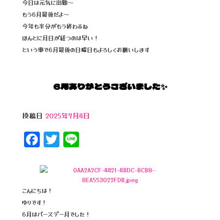
今日は元気に出勤～
もう6月最後だよ〜
今年も半分がもう終わるね
ほんとに月日が経つのは早い！
という事で6月最後の日曜日もよろしくお願いします
6月ありがとうございました✨️
投稿日
2025年7月4日
F
T
Li
a
wi
n
c
tt
e
e
e
こんにちは！
b
r
ゆりです！
o
6月はバースデー月でした！