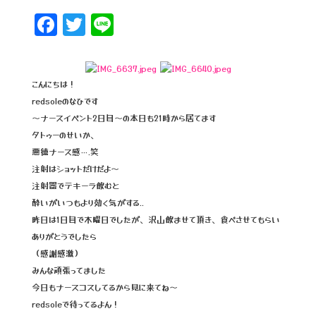
F
T
Li
a
wi
n
c
tt
e
e
e
こんにちは！
redsoleのなひです
b
r
～ナースイベント2日目〜の本日も21時から居てます
o
タトゥーのせいか、
o
悪徳ナース感….笑
注射はショットだけだよ〜
k
注射器でテキーラ飲むと
酔いがいつもより効く気がする..
昨日は1日目で木曜日でしたが、沢山飲ませて頂き、食べさせてもらい
ありがとうでしたら
（感謝感激）
みんな頑張ってました
今日もナースコスしてるから見に来てね〜
redsoleで待ってるよん！