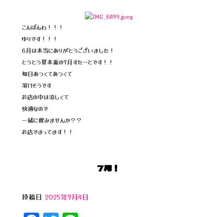
a
wi
n
c
tt
e
e
e
こんばんわ！！！
ゆりです！！！
b
r
6月は本当にありがとうございました！
o
とうとう夏本番の7月すたーとです！！
o
毎日あつくてあつくて
溶けそうです
k
お店の中は涼しくて
快適なので
一緒に飲みませんか？？
お店でまってます！！
7月！
投稿日
2025年7月4日