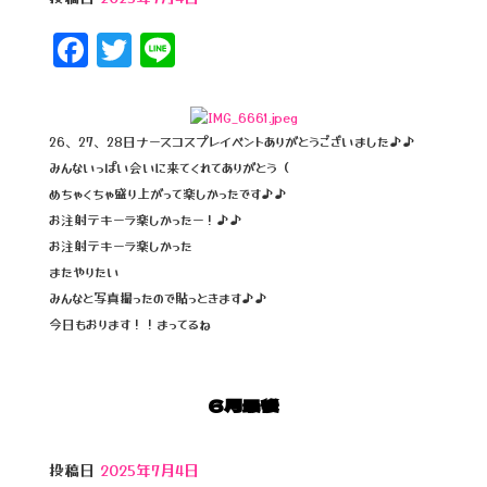
F
T
Li
a
wi
n
c
tt
e
e
e
26、27、28日ナースコスプレイベントありがとうございました♪♪
みんないっぱい会いに来てくれてありがとう（
b
r
めちゃくちゃ盛り上がって楽しかったです♪♪
o
お注射テキーラ楽しかったー！♪♪
o
お注射テキーラ楽しかった
またやりたい
k
みんなと写真撮ったので貼っときます♪♪
今日もおります！！まってるね
6月最後
投稿日
2025年7月4日