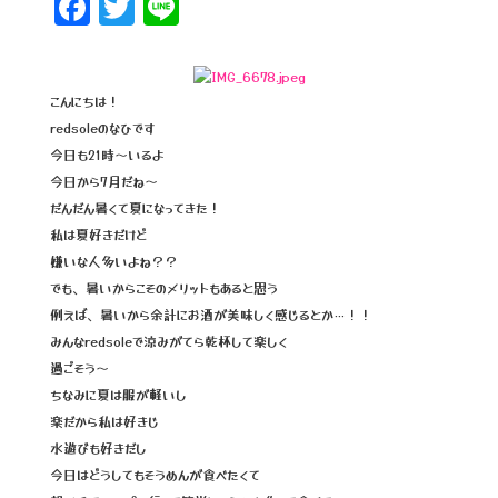
F
T
Li
a
wi
n
c
tt
e
e
e
こんにちは！
redsoleのなひです
b
r
今日も21時～いるよ
o
今日から7月だね〜
o
だんだん暑くて夏になってきた！
私は夏好きだけど
k
嫌いな人多いよね？？
でも、暑いからこそのメリットもあると思う
例えば、暑いから余計にお酒が美味しく感じるとか…！！
みんなredsoleで涼みがてら乾杯して楽しく
過ごそう〜
ちなみに夏は服が軽いし
楽だから私は好きじ
水遊びも好きだし
今日はどうしてもそうめんが食べたくて