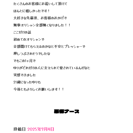
たくさんのお客様にお祝いして頂けて
o
ほんとに嬉しかったです！
k
大好きな先輩達、お客様のおかげで
無事オリシャン全部無くなりました！！
ここだけの話
初めてのオリシャンで
全部開けてもらえるのかなと不安とプレッシャーで
押しつぶされそうでしたな
でもこの1ヶ月で
ゆりがどれだけの人に支えられて愛されているんだなと
実感できました
21歳になったゆりも
今後ともよろしくお願いします！！
悪徳ナース
投稿日
2025年7月4日