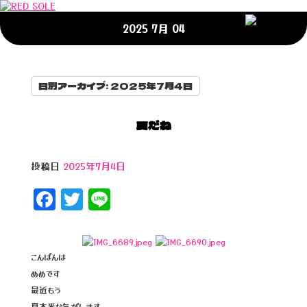
2025 7月 04
日別アーカイブ:
2025年7月4日
夏だね
投稿日
2025年7月4日
F
T
Li
a
wi
n
c
tt
e
e
e
こんばんは
めめです
b
r
最近もう
夏本番な気がします