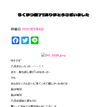
ろくがつ終了‼️ありがとうございました
投稿日
2025年7月4日
F
T
Li
a
wi
n
c
tt
e
e
e
ゆきです^
六月おわっちったーー〜！！
b
r
また…何も成し遂げられなかった…
o
でも
o
みんなたくさん会いに来てくれて嬉しかったのにな
私は毎年
k
私は毎年
六月の初めと終わりに
聴くって決めてる歌がありまして♪」♪