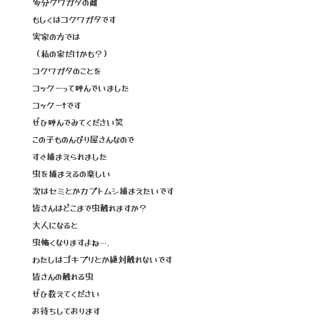
多分クワガタの雌
もしくはコクワガタです
実家の方では
（私の家だけかも？）
コクワガタのことを
コックーって呼んでいました
コックー↑です
ぜひ呼んでみてください笑
この子ものんびり屋さんなので
すぐ捕まえられました
虫を捕まえるの楽しい
次はセミとかカブトムシ捕まえたいです
皆さんはどこまで虫触れますか？
大人になると
虫怖くなりますよね….
わたしはゴキブリとか絶対触れないです
皆さんの触れる虫
ぜひ教えてください
お待ちしております