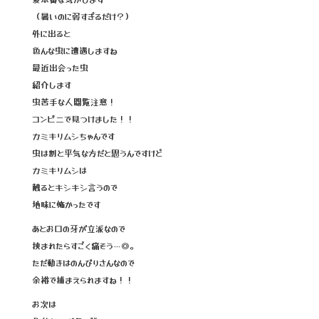
o
o
（暑いのに弱すぎるだけ？）
外に出ると
k
色んな虫に遭遇しますね
最近出会った虫
紹介します
虫苦手な人閲覧注意！
コンビニで見つけました！！
カミキリムシちゃんです
虫は割と平気な方だと思うんですけど
カミキリムシは
触るとキシキシ言うので
地味に怖かったです
あとお口の牙が立派なので
挟まれたらすごく痛そう…◎。
ただ動きはのんびりさんなので
余裕で捕まえられますね！！
お次は