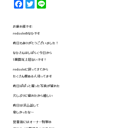
F
T
Li
a
wi
n
c
tt
e
お疲れ様です❕
e
e
redsoleのなひです
b
r
昨日もありがとうございました！
o
なひさんはしばらく今日から
o
1週間以上居ないです！
k
redsoleに戻ってきてから
たくさん飲める人待ってます
昨日ぱぱっと撮った写真が盛れた
久しぶりに盛れたから嬉しい
昨日は沢山話して
楽しかったな～
営業後にはオーナー特製の