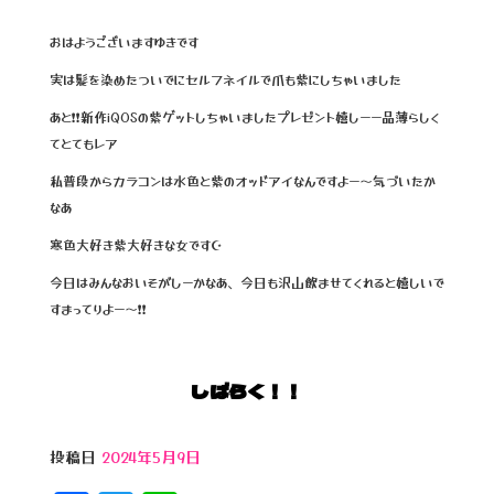
a
wi
n
c
tt
e
おはようございますゆきです
e
e
実は髪を染めたついでにセルフネイルで爪も紫にしちゃいました
b
r
あと❗❗新作iQOSの紫ゲットしちゃいましたプレゼント嬉しーー品薄らしく
o
てとてもレア
o
私普段からカラコンは水色と紫のオッドアイなんですよー～気づいたか
なあ‪
k
寒色大好き紫大好きな女です☪️
今日はみんなおいそがしーかなあ、今日も沢山飲ませてくれると嬉しいで
すまってりよー～❗❗
しばらく！！
投稿日
2024年5月9日