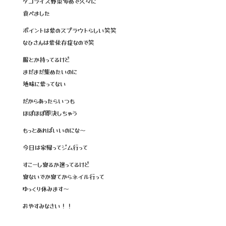
タコライス野菜多めで久々に
食べました
ポイントは紫のスプラウトらしい笑笑
なひさんは紫依存症なので笑
服とか持ってるけど
まだまだ集めたいのに
地味に紫ってない
だからあったらいつも
ほぼほぼ即決しちゃう
もっとあればいいのにな～
今日は家帰ってジム行って
すこーし寝るか迷ってるけど
寝ないでか寝てからネイル行って
ゆっくり休みます～
おやすみなさい！！