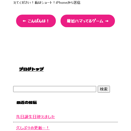
えてください！私はショート！iPhoneから送信
k
←
こんばんは！
最近ハマってるゲーム
→
ブログトップ
最近の投稿
先日誕生日迎えました
久しぶりの更新ー！