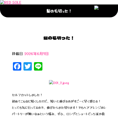
髪の毛切った！
髪の毛切った！
投稿日
2026年6月7日
F
T
Li
a
wi
n
c
tt
e
e
e
セルフカットしました！
b
r
初めてこんなに短くしたけど、短いと伸びるのがすごーく早く感じる！
o
とっても気に行ってるので、伸びたらまた切ります！でもヘアアレンジのレ
o
パートリーが無いなぁという悩み、ぜひ、ロングとショートどっち派か教