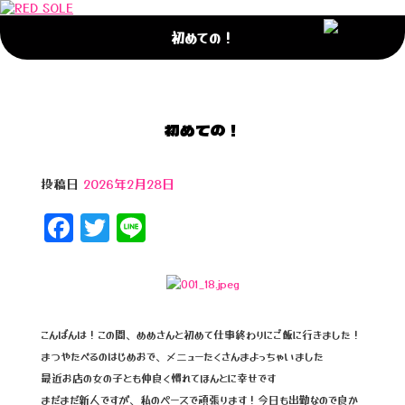
初めての！
初めての！
投稿日
2026年2月28日
F
T
Li
a
wi
n
c
tt
e
e
e
b
r
こんばんは！この間、めめさんと初めて仕事終わりにご飯に行きました！
まつやたべるのはじめおで、メニューたくさんまよっちゃいました
o
最近お店の女の子とも仲良く慣れてほんとに幸せです
o
まだまだ新人ですが、私のペースで頑張ります！今日も出勤なので良か