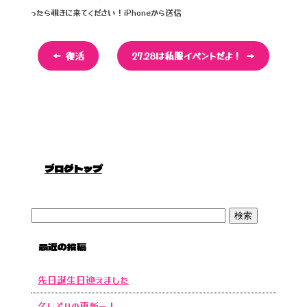
k
ったら覗きに来てください！iPhoneから送信
←
復活
27.28は私服イベントだよ！
→
ブログトップ
最近の投稿
先日誕生日迎えました
久しぶりの更新ー！