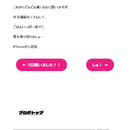
k
これからどんどん暑くなると思いますが、
水分補給たくさんして、
ごはんいっぱい食べて、
夏を乗り切りましょー
iPhoneから送信
←
2日間いました！！
しゅ！
→
ブログトップ