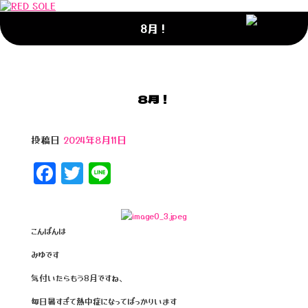
8月！
8月！
投稿日
2024年8月11日
F
T
Li
a
wi
n
c
tt
e
e
e
こんばんは
b
r
みゆです
o
気付いたらもう8月ですね、
o
毎日暑すぎて熱中症になってばっかりいます