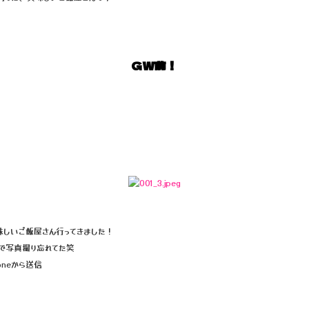
GW前！
味しいご飯屋さん行ってきました！
で写真撮り忘れてた笑
neから送信