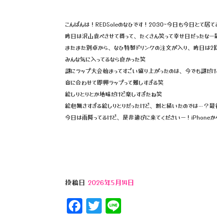
e
e
b
r
こんばんは！REDSoleのなひです！20:30~今日も今日と
昨日は沢山食べさせて貰って、たくさん笑って幸せ日だったなー
o
またまた別卓から、なひ特製ドリンクの注文が入り、昨日は2
o
みんな気に入ってるなら良かった笑
k
謎にラップ大会始まってすごい盛り上がったのは、今でも謎だけ
音に合わせて即興ラップって難しすぎる笑
絵しりとりとか地味だけど楽しすぎたね笑
絵心無さすぎる絵しりとりだったけど、割と続いたのでは…？最
今日は雨降ってるけど、是非遊びに来てくださいー！iPhone
投稿日
2026年5月14日
F
T
Li