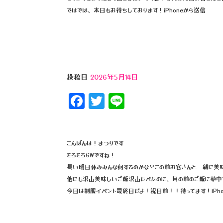
ではでは、本日もお待ちしております！iPhoneから送信
投稿日
2026年5月14日
F
T
Li
a
wi
n
c
tt
e
e
e
こんばんは！まつりです
そろそろGWですね！
b
r
長い明日休みみんな何するのかな？この前お客さんと一緒に美
o
他にも沢山美味しいご飯沢山たべたのに、目の前のご飯に夢中
o
今日は制服イベント最終日だよ！祝日前！！待ってます！iPho
k