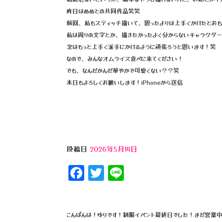
o
昨日はめめとの共同作品笑笑
k
前回、私もスティッチ描いて、思ったよりは上手くかけたとお
私は周りの文字とか、描きたかったよく分からないキャラクタ
次はもっと上手く派手にかけるように頑張ろうと思います！笑
なので、みんなオムライス食べに来てください！
でも、なんだかんだ華やかで可愛くない？？笑
本日もよろしくお願いします！iPhoneから送信
投稿日
2026年5月14日
F
T
Li
a
wi
n
c
tt
e
e
e
こんばんは！ゆりです！制服イベント最終日でした！まだ営業