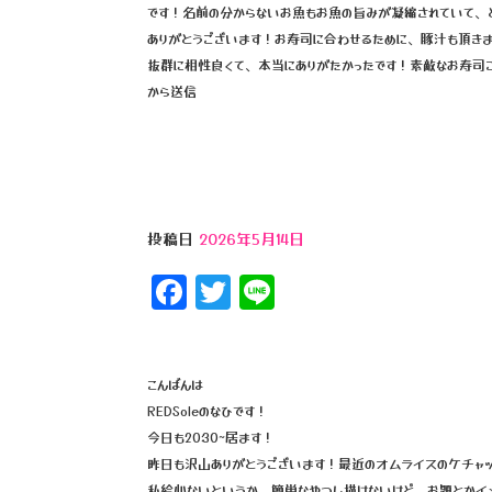
o
です！名前の分からないお魚もお魚の旨みが凝縮されていて、
ありがとうございます！お寿司に合わせるために、豚汁も頂き
k
抜群に相性良くて、本当にありがたかったです！素敵なお寿司ご
から送信
投稿日
2026年5月14日
F
T
Li
a
wi
n
c
tt
e
e
e
こんばんは
REDSoleのなひです！
b
r
今日も20:30~居ます！
o
昨日も沢山ありがとうございます！最近のオムライスのケチャ
私絵心ないというか、簡単なやつし描けないけど、お題とかイメ