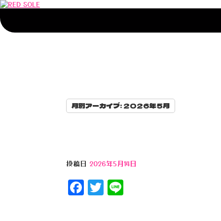
月別アーカイブ:
2026年5月
投稿日
2026年5月14日
F
T
Li
a
wi
n
c
tt
e