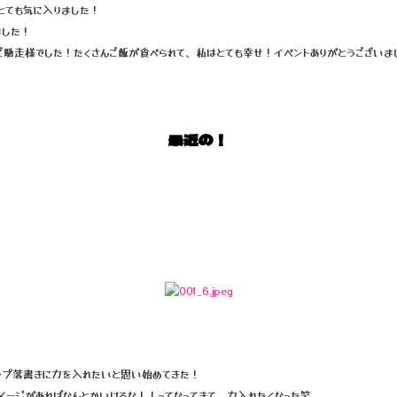
とても気に入りました！
ました！
馳走様でした！たくさんご飯が食べられて、私はとても幸せ！イベントありがとうございました
最近の！
ップ落書きに力を入れたいと思い始めてきた！
ージがあればなんとかいけるな！！ってなってきて、力入れたくなった笑