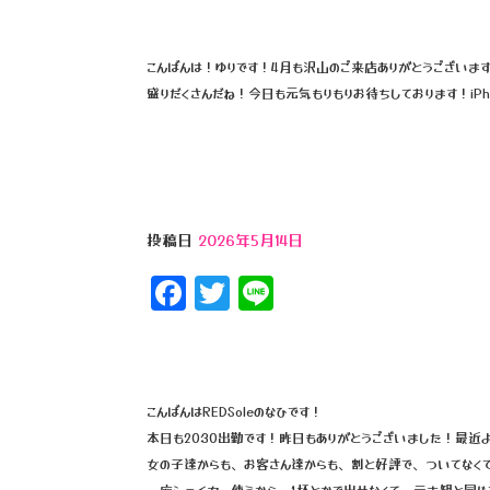
a
wi
n
c
tt
e
e
e
こんばんは！ゆりです！4月も沢山のご来店ありがとうございま
盛りだくさんだね！今日も元気もりもりお待ちしております！iPh
b
r
o
o
k
投稿日
2026年5月14日
F
T
Li
a
wi
n
c
tt
e
e
e
こんばんはREDSoleのなひです！
b
r
本日も20:30出勤です！昨日もありがとうございました！最
o
女の子達からも、お客さん達からも、割と好評で、ついてなく
一応シェイカー使うから、1杯とかで出せなくて、テキ観と同