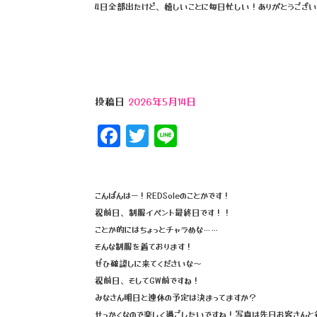
4日全部出たけど、嬉しいことに毎日忙しい！ありがとうござい
b
r
o
o
k
投稿日
2026年5月14日
F
T
Li
a
wi
n
c
tt
e
e
e
こんばんはー！REDSoleのことかです！
祝前日、制服イベント最終日です！！
b
r
ことか的にはちょっとチャラめな……
o
そんな制服を着ております！
o
ぜひ確認しに来てくださいな〜
祝前日、そしてGW前ですね！
k
みなさん明日と連休の予定は決まってますか？
せっかくなので楽しく過ごしたいですね！写真は先日お客さんと