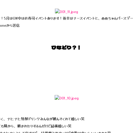
す！5月はGW中はお寿司イベントあります！後半はナースイベントと、めめちゃんバースデ
oneから送信
ひなどり？！
近よく、ナヒナヒ特製ドリンクみんなが頼んでくれて嬉しい笑
ても隣から、頼まれたりするんだけど結構嬉しい笑
じでナヒカンとして出すけど、結構飲みやすいけど度数は高いしいいのかも笑