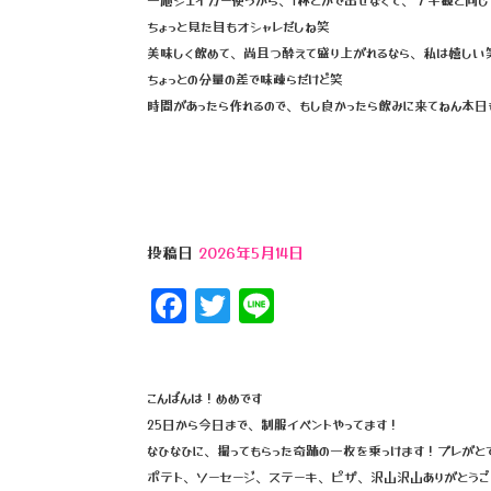
o
ちょっと見た目もオシャレだしね笑
k
美味しく飲めて、尚且つ酔えて盛り上がれるなら、私は嬉しい
ちょっとの分量の差で味疎らだけど笑
時間があったら作れるので、もし良かったら飲みに来てねん本日も
投稿日
2026年5月14日
F
T
Li
a
wi
n
c
tt
e
e
e
こんばんは！めめです
25日から今日まで、制服イベントやってます！
b
r
なひなひに、撮ってもらった奇跡の一枚を乗っけます！ブレがと
o
ポテト、ソーセージ、ステーキ、ピザ、沢山沢山ありがとうご