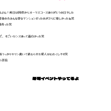
て居てるよん！昨日は同伴からオーラスコースありがとうの日でした
最後の方みんな変なテンションだったのがさらに楽しかったね笑
回作った笑
ど、すごいセンスあって面白かった笑
後うっかりキリン書いて終わらせた犯人はわたくしです笑
から送信
寿司イベントやってるよ