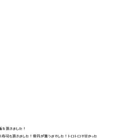
飯を頂きました！
お寿司も頂きました！雲丹が激うまでした！トロトロで甘かった